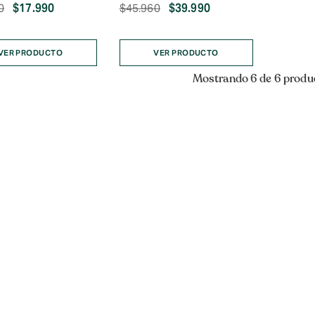
El
El
El
El
$
17.990
$
39.990
0
$
45.960
precio
precio
precio
precio
original
actual
original
actual
era:
es:
era:
es:
VER PRODUCTO
VER PRODUCTO
$23.970.
$17.990.
$45.960.
$39.990.
Mostrando 6 de 6 produ