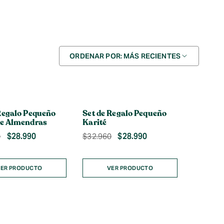
Ordenar
ORDENAR POR: MÁS RECIENTES
por
Regalo Pequeño
Set de Regalo Pequeño
de Almendras
Karité
El
El
El
El
$
28.990
$
28.990
0
$
32.960
precio
precio
precio
precio
original
actual
original
actual
era:
es:
era:
es:
ER PRODUCTO
VER PRODUCTO
$32.970.
$28.990.
$32.960.
$28.990.