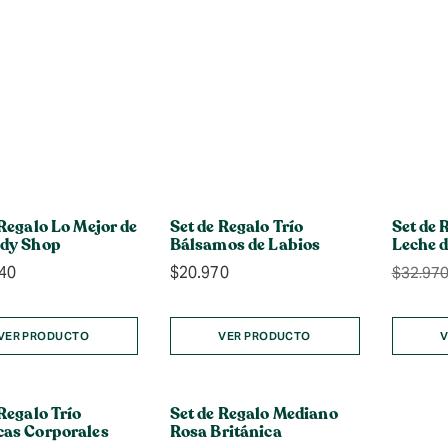
 Regalo Lo Mejor de
Set de Regalo Trío
Set de 
ody Shop
Bálsamos de Labios
Leche 
40
$
20.970
$
32.97
VER PRODUCTO
VER PRODUCTO
V
Regalo Trío
Set de Regalo Mediano
as Corporales
Rosa Británica