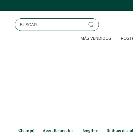
Saltar
al
contenido
Buscar
MÁS VENDIDOS
ROSTR
Inicio
>
Carbón
Carbón
Champú
Acondicionador
Jengibre
Rutinas de cu