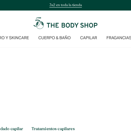
3x2 en toda la tienda
O Y SKINCARE
CUERPO & BAÑO
CAPILAR
FRAGANCIA
idado capilar
Tratamientos capilares