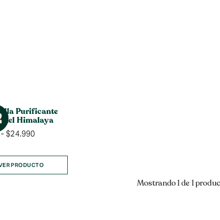
illa Purificante
 del Himalaya
Rango
-
$
24.990
de
precios:
desde
VER PRODUCTO
$8.990
Mostrando 1 de 1 produ
hasta
$24.990