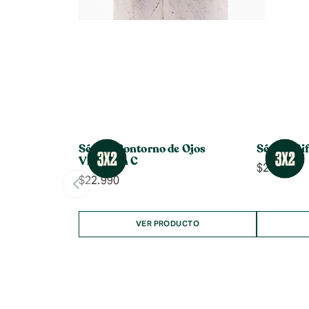
Sérum Contorno de Ojos
Sérum Bif
Vitamina C
$
27.990
$
22.990
VER PRODUCTO