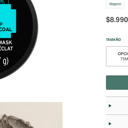
Vegano
$
8.990
TAMAÑO
OPC
75