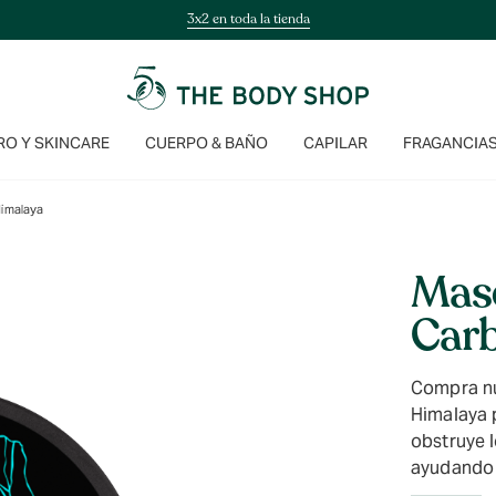
3x2 en toda la tienda
O Y SKINCARE
CUERPO & BAÑO
CAPILAR
FRAGANCIA
Himalaya
Masc
Carb
Compra nu
Himalaya 
obstruye l
ayudando 