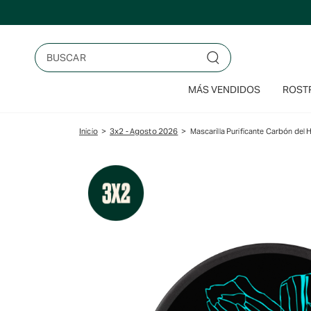
Saltar
al
contenido
Buscar
MÁS VENDIDOS
ROSTR
Inicio
>
3x2 - Agosto 2026
>
Mascarilla Purificante Carbón del 