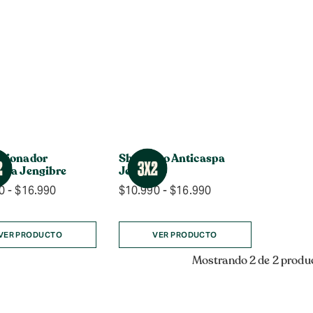
cionador
Shampoo Anticaspa
spa Jengibre
Jengibre
Rango
Rango
0
-
$
16.990
$
10.990
-
$
16.990
de
de
precios:
precios:
desde
desde
VER PRODUCTO
VER PRODUCTO
$10.990
$10.990
Mostrando 2 de 2 produ
hasta
hasta
$16.990
$16.990