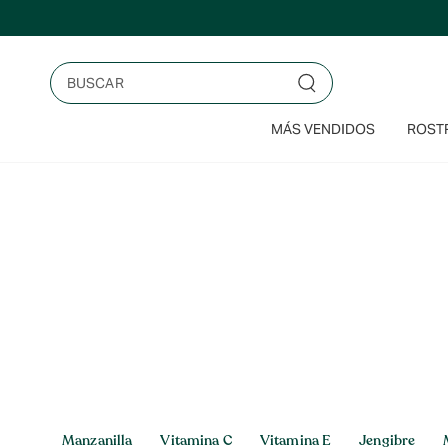
Saltar
al
contenido
Buscar
MÁS VENDIDOS
ROSTR
Inicio
>
Jengibre
Jengibre
Manzanilla
Vitamina C
Vitamina E
Jengibre