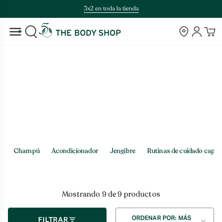
Saltar
3x2 en toda la tienda
al
contenido
Tiendas
Cuenta
BUSCAR
Inicio
>
Tienda
200ML
Champú
Acondicionador
Jengibre
Rutinas de cuidado capila
Mostrando 9 de 9 productos
Ordenar
ORDENAR POR: MÁS
FILTRAR