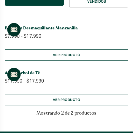
VENDIDOS
por
Bálsamo Desmaquillante Manzanilla
Rango
$
7.990
-
$
17.990
de
precios:
desde
VER PRODUCTO
$7.990
hasta
Aceite Árbol de Té
$17.990
Rango
$
11.990
-
$
17.990
de
precios:
desde
VER PRODUCTO
$11.990
hasta
Mostrando 2 de 2 productos
$17.990