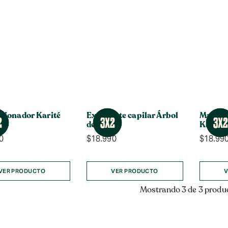
cionador Karité
Exfoliante capilar Árbol
Mascari
de Té
Karité
0
$
18.990
$
18.99
VER PRODUCTO
VER PRODUCTO
V
Mostrando 3 de 3 produ