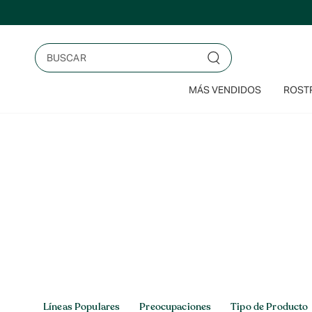
Saltar
al
contenido
Buscar
MÁS VENDIDOS
ROSTR
Inicio
>
Capilar > Preocupaciones > Cabello Seco
Capilar
Líneas Populares
Preocupaciones
Tipo de Producto