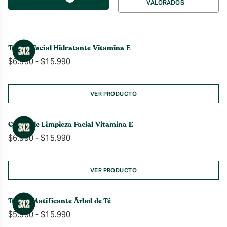
VALORADOS
por
Tónico Facial Hidratante Vitamina E
Rango
$
6.990
-
$
15.990
de
precios:
desde
VER PRODUCTO
$6.990
hasta
Crema de Limpieza Facial Vitamina E
$15.990
Rango
$
6.990
-
$
15.990
de
precios:
desde
VER PRODUCTO
$6.990
hasta
Tónico Matificante Árbol de Té
$15.990
Rango
$
5.990
-
$
15.990
de