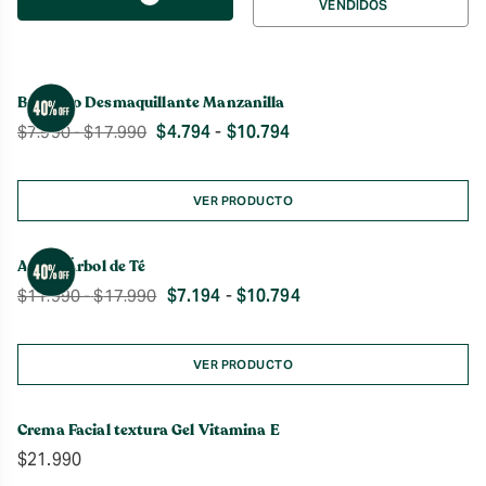
VENDIDOS
por
Bálsamo Desmaquillante Manzanilla
Rango
Rango
$
4.794
-
$
10.794
$
7.990
-
$
17.990
de
de
precios:
precios:
desde
desde
VER PRODUCTO
$7.990
$4.794
hasta
hasta
$17.990
Aceite Árbol de Té
$10.794
Rango
Rango
$
7.194
-
$
10.794
$
11.990
-
$
17.990
de
de
precios:
precios:
desde
desde
VER PRODUCTO
$11.990
$7.194
hasta
hasta
$17.990
Crema Facial textura Gel Vitamina E
$10.794
$
21.990