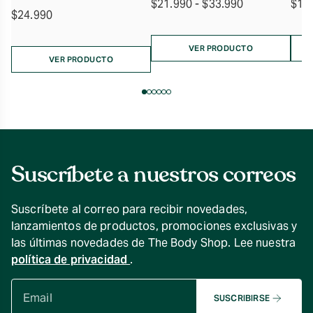
Rango
$
21.990
-
$
33.990
$
11
$
24.990
de
precios:
desde
VER PRODUCTO
VER PRODUCTO
$21.990
hasta
$33.990
Suscríbete a nuestros correos
Suscríbete al correo para recibir novedades,
lanzamientos de productos, promociones exclusivas y
las últimas novedades de The Body Shop. Lee nuestra
política de privacidad
.
SUSCRIBIRSE