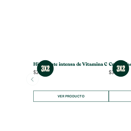
Hidratante intensa de Vitamina C
Crema Fac
$
26.990
$
34.990
VER PRODUCTO