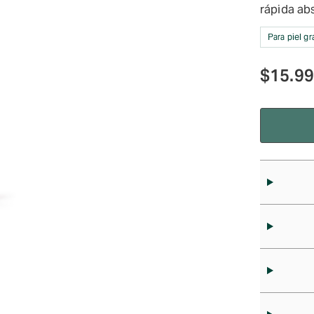
rápida ab
Para piel g
$
15.9