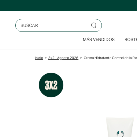
Saltar
al
contenido
Buscar
MÁS VENDIDOS
ROSTR
Inicio
>
3x2 - Agosto 2026
>
Crema Hidratante Control de la Pie