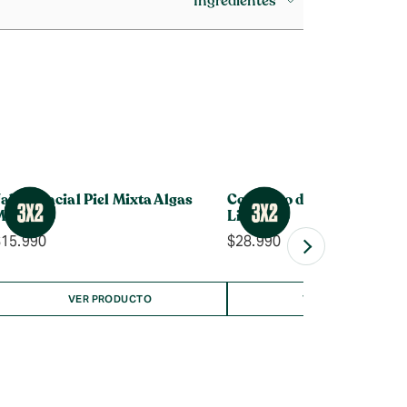
Ingredientes
abón Facial Piel Mixta Algas
Contorno de Ojos en Gel Oi
Marinas
Life
$
15.990
$
28.990
VER PRODUCTO
VER PRODUCTO