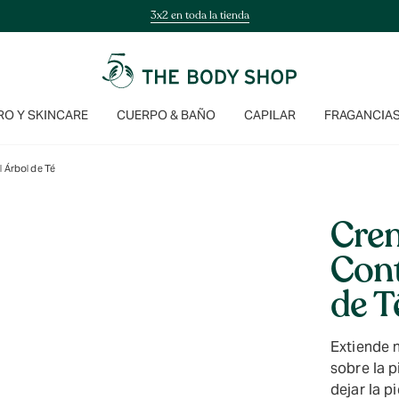
3x2 en toda la tienda
O Y SKINCARE
CUERPO & BAÑO
CAPILAR
FRAGANCIA
l Árbol de Té
Cre
Cont
de T
Extiende n
sobre la p
dejar la p