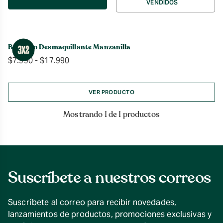
VENDIDOS
por
Bálsamo Desmaquillante Manzanilla
Rango
$
7.990
-
$
17.990
de
precios:
desde
VER PRODUCTO
$7.990
hasta
Mostrando 1 de 1 productos
$17.990
Suscríbete a nuestros correos
Suscríbete al correo para recibir novedades,
lanzamientos de productos, promociones exclusivas y