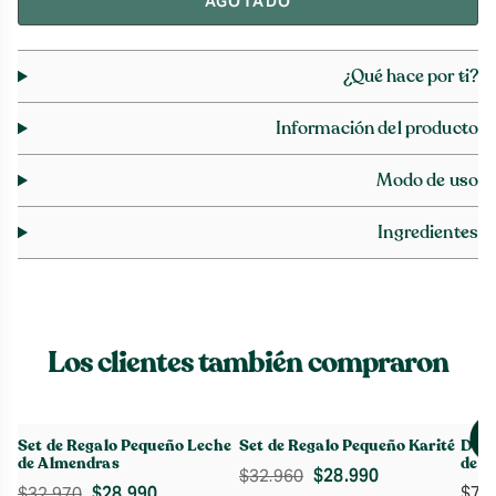
AGOTADO
¿Qué hace por ti?
Información del producto
Modo de uso
Ingredientes
Los clientes también compraron
Set de Regalo Pequeño Leche
Set de Regalo Pequeño Karité
Deso
de Almendras
de A
El
El
$
28.990
$
32.960
El
El
$
28.990
$
7.
$
32.970