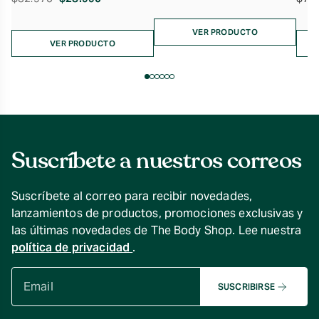
precio
precio
precio
precio
original
actual
original
actual
era:
es:
VER PRODUCTO
era:
es:
VER PRODUCTO
$32.960.
$28.990.
$32.970.
$28.990.
Suscríbete a nuestros correos
Suscríbete al correo para recibir novedades,
lanzamientos de productos, promociones exclusivas y
las últimas novedades de The Body Shop. Lee nuestra
política de privacidad
.
SUSCRIBIRSE