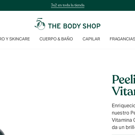
3x2 en toda la tienda
O Y SKINCARE
CUERPO & BAÑO
CAPILAR
FRAGANCIA
Peel
Vit
Enriqueci
nuestro P
Vitamina C
da un bril