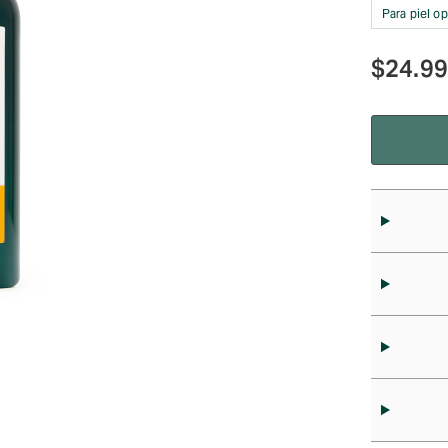
Para piel o
$
24.9