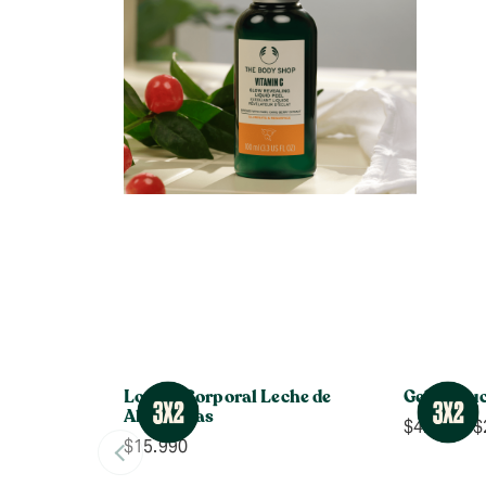
Loción Corporal Leche de
Gel de Du
Almendras
$
4.990
-
$
$
15.990