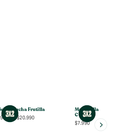
el de Ducha Frutilla
Mascarilla Iluminadora V
C
Rango
$
9.990
-
$
20.990
$
7.990
de
precios: