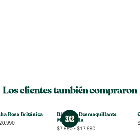
Los clientes también compraron
cha Rosa Británica
Bálsamo Desmaquillante
G
Manzanilla
Rango
20.990
Rango
$
7.990
-
$
17.990
de
de
precios: