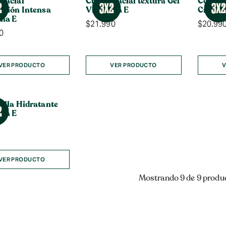
Facial
Crema Facial textura Gel
Contorn
ación Intensa
Vitamina E
Crema 
na E
$
21.990
$
20.99
0
VER PRODUCTO
VER PRODUCTO
V
illa Hidratante
na E
VER PRODUCTO
Mostrando 9 de 9 produ