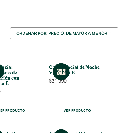
Ordenar
ORDENAR POR: PRECIO, DE MAYOR A MENOR
por
Facial
Crema Facial de Noche
adora de
Vitamina E
ación con
$
21.990
na E
0
ER PRODUCTO
VER PRODUCTO