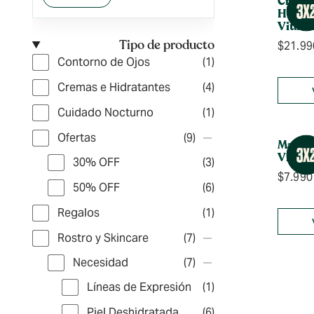
Crema 
Hidrat
Vitami
Tipo de producto
$
21.99
Contorno de Ojos
(1)
Cremas e Hidratantes
(4)
Cuidado Nocturno
(1)
Ofertas
(9)
Mascar
Vitami
30% OFF
(3)
$
7.990
50% OFF
(6)
Regalos
(1)
Rostro y Skincare
(7)
Necesidad
(7)
Líneas de Expresión
(1)
Piel Deshidratada
(6)