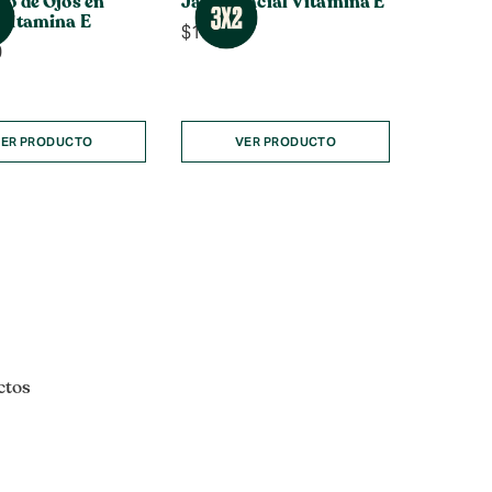
o de Ojos en
Jabón Facial Vitamina E
Vitamina E
$
15.990
0
ER PRODUCTO
VER PRODUCTO
ctos