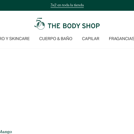
3x2 en toda la tienda
O Y SKINCARE
CUERPO & BAÑO
CAPILAR
FRAGANCIA
Mango