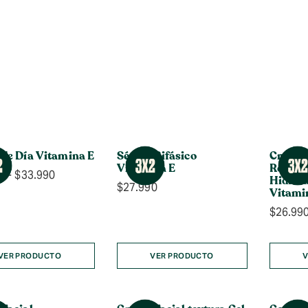
de Día Vitamina E
Sérum Bifásico
Crema 
Vitamina E
Reforz
Rango
0
-
$
33.990
Hidrat
$
27.990
de
Vitami
precios:
$
26.99
desde
$21.990
hasta
VER PRODUCTO
VER PRODUCTO
V
$33.990