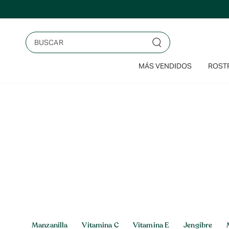
Saltar
al
contenido
Buscar
MÁS VENDIDOS
ROSTR
Inicio
>
Vitamina E
Vitamina E
Manzanilla
Vitamina C
Vitamina E
Jengibre