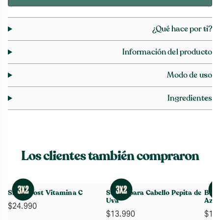
¿Qué hace por ti?
Información del producto
Modo de uso
Ingredientes
Los clientes también compraron
Skin Boost Vitamina C
Sérum para Cabello Pepita de
Brum
Uva
Azúc
$
24.990
$
13.990
$
14