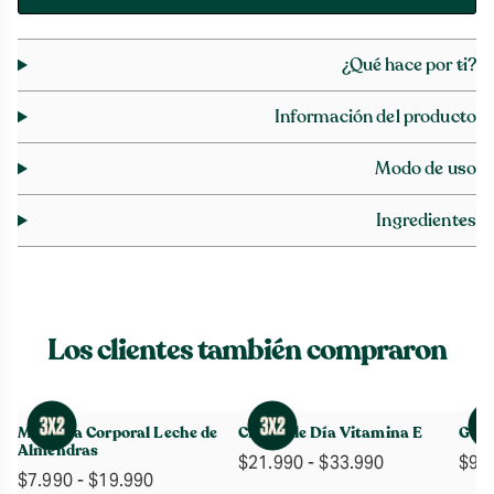
¿Qué hace por ti?
Información del producto
Modo de uso
Ingredientes
Los clientes también compraron
Manteca Corporal Leche de
Crema de Día Vitamina E
Gel 
Almendras
Rango
$
21.990
-
$
33.990
$
9.
Rango
$
7.990
-
$
19.990
de