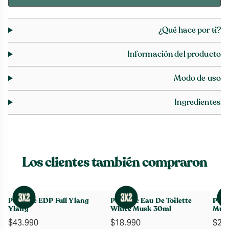
¿Qué hace por ti?
Información del producto
Modo de uso
Ingredientes
Los clientes también compraron
Perfume EDP Full Ylang
Perfume Eau De Toilette
Perf
Ylang
White Musk 30ml
Mus
$
43.990
$
18.990
$
29