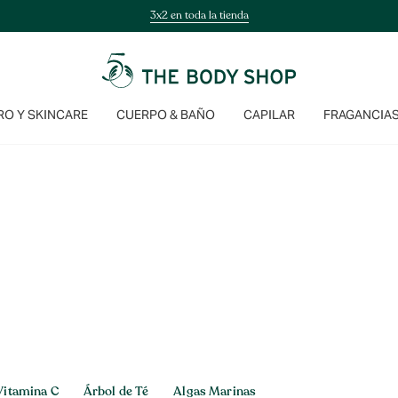
3x2 en toda la tienda
O Y SKINCARE
CUERPO & BAÑO
CAPILAR
FRAGANCIA
Vitamina C
Árbol de Té
Algas Marinas