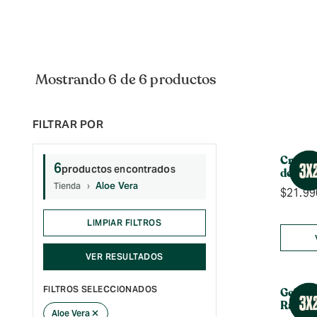
Mostrando 6 de 6 productos
Crema 
6
productos encontrados
de Noc
Aloe Vera
Tienda
$
21.99
LIMPIAR FILTROS
VER RESULTADOS
FILTROS SELECCIONADOS
Gel De
Raíz d
×
Aloe Vera