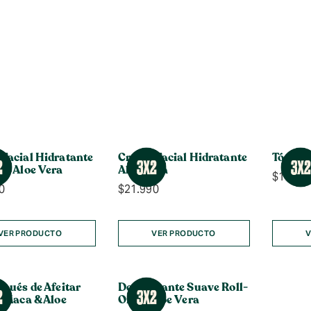
Facial Hidratante
Crema Facial Hidratante
Tónico 
he Aloe Vera
Aloe Vera
$
15.99
0
$
21.990
VER PRODUCTO
VER PRODUCTO
V
spués de Afeitar
Desodorante Suave Roll-
e Maca & Aloe
On de Aloe Vera