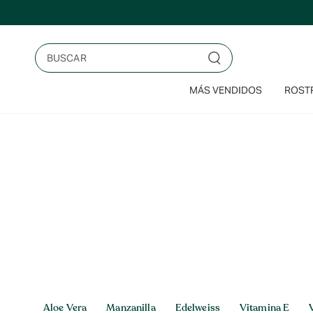
Saltar
al
contenido
Buscar
MÁS VENDIDOS
ROSTR
Inicio
>
Aloe Vera
Aloe Vera
Aloe Vera
Manzanilla
Edelweiss
Vitamina E