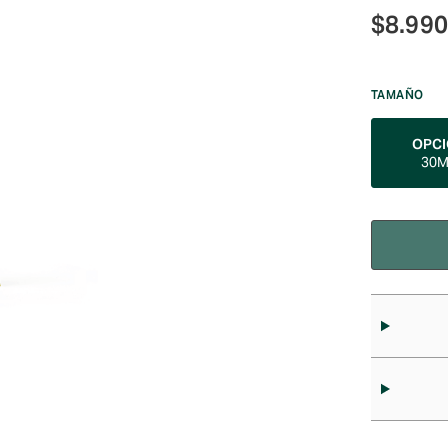
$
8.990
TAMAÑO
OPC
30