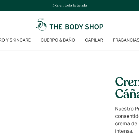
3x2 en toda la tienda
O Y SKINCARE
CUERPO & BAÑO
CAPILAR
FRAGANCIA
Cre
Cáñ
Nuestro P
consentido
crema de 
intensa.