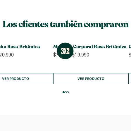
Los clientes también compraron
cha Rosa Británica
Manteca Corporal Rosa Británica
Rango
Rango
20.990
$
7.990
-
$
19.990
de
de
precios:
precios:
desde
desde
$4.990
$7.990
VER PRODUCTO
VER PRODUCTO
hasta
hasta
$20.990
$19.990