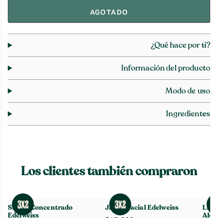
AGOTADO
¿Qué hace por ti?
Información del producto
Modo de uso
Ingredientes
Los clientes también compraron
Sérum Concentrado
Jabón Facial Edelweiss
Limp
Edelweiss
Aloe