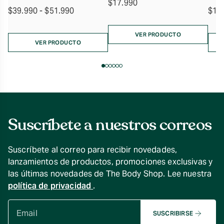
$
17.990
Rango
$
39.990
-
$
51.990
$
15
de
precios:
VER PRODUCTO
desde
VER PRODUCTO
$39.990
hasta
$51.990
Suscríbete a nuestros correos
Suscríbete al correo para recibir novedades,
lanzamientos de productos, promociones exclusivas y
las últimas novedades de The Body Shop. Lee nuestra
política de privacidad
.
SUSCRIBIRSE