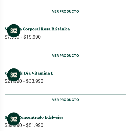
precios:
desde
VER PRODUCTO
$7.990
hasta
Manteca Corporal Rosa Británica
$19.990
Rango
$
7.990
-
$
19.990
de
precios:
desde
VER PRODUCTO
$7.990
hasta
Crema de Día Vitamina E
$19.990
Rango
$
21.990
-
$
33.990
de
precios:
desde
VER PRODUCTO
$21.990
hasta
Sérum Concentrado Edelweiss
$33.990
Rango
$
39.990
-
$
51.990