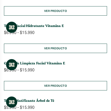
de
precios:
desde
VER PRODUCTO
$4.990
hasta
Tónico Facial Hidratante Vitamina E
$9.990
Rango
$
6.990
-
$
15.990
de
precios:
desde
VER PRODUCTO
$6.990
hasta
Crema de Limpieza Facial Vitamina E
$15.990
Rango
$
6.990
-
$
15.990
de
precios:
desde
VER PRODUCTO
$6.990
hasta
Tónico Matificante Árbol de Té
$15.990
Rango
$
5.990
-
$
15.990