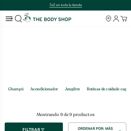
Saltar
3x2 en toda la tienda
al
contenido
Tiendas
Cuenta
BUSCAR
Inicio
>
Tienda
60ML
Champú
Acondicionador
Jengibre
Rutinas de cuidado capila
Mostrando 9 de 9 productos
Ordenar
ORDENAR POR: MÁS
FILTRAR